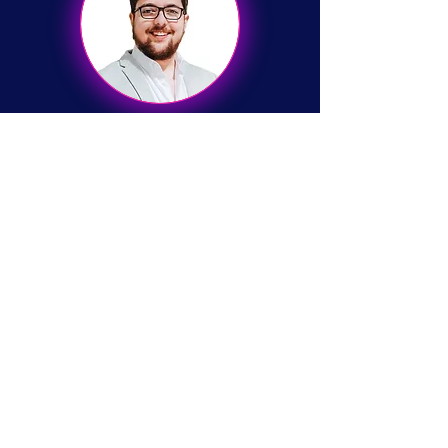
Marcel Stöckl
CEO, Strategieberatung & Google
Ads Experte
Tobias Kutschera
Corporate Identity &