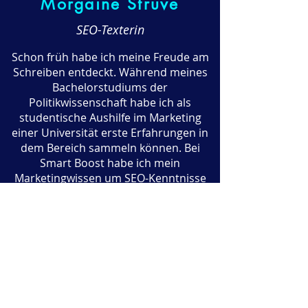
Morgaine Struve
SEO-Texterin
Schon früh habe ich meine Freude am
Schreiben entdeckt. Während meines
Bachelorstudiums der
Politikwissenschaft habe ich als
studentische Aushilfe im Marketing
einer Universität erste Erfahrungen in
dem Bereich sammeln können. Bei
Smart Boost habe ich mein
Marketingwissen um SEO-Kenntnisse
erweitern können und schreibe jetzt
seit knapp einem Jahr SEO-Texte für
verschiedene Unternehmen. Neben
dem Schreiben selbst gefällt mir daran
besonders, wie abwechslungsreich die
Arbeit ist und wie viel ich ständig
dazulernen kann!