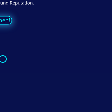
 und Reputation.
nen!
EO